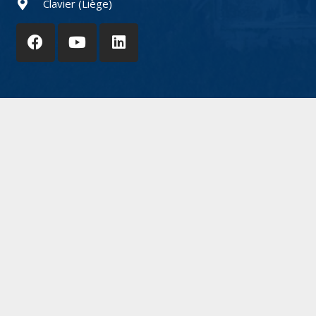
Clavier (Liège)
© 2021 SKY4D | Website powered by
Atome9.be
&
YouIT.be