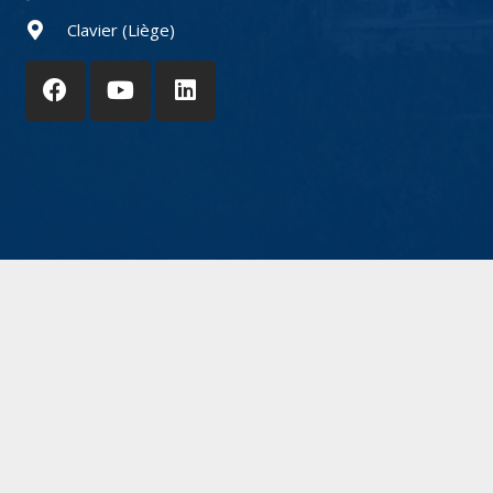
Clavier (Liège)
© 2021 SKY4D | Website powered by
Atome9.be
&
YouIT.be
Mentions légales
Politique RGPD