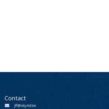
Contact
jff@sky4d.be