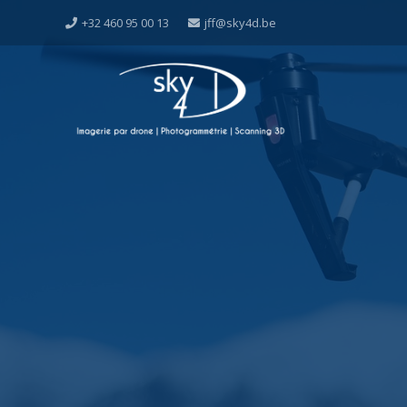
+32 460 95 00 13
jff@sky4d.be