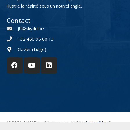
illustre la réalité sous un nouvel angle.
Contact
jff@sky4d.be
+32 460 95 00 13
Clavier (Liège)
© 2021 SKY4D | Website powered by
Atome9.be
&
YouIT.be