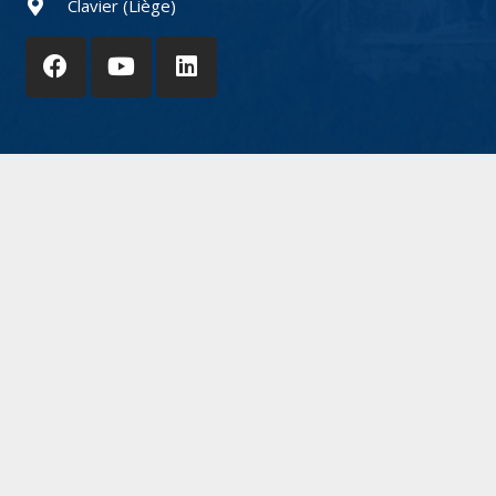
Clavier (Liège)
© 2021 SKY4D | Website powered by
Atome9.be
&
YouIT.be